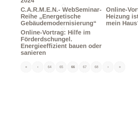
2024
C.A.R.M.E.N.- WebSeminar-
Online-Vor
Reihe „Energetische
Heizung ist
Gebäudemodernisierung“
mein Haus
Online-Vortrag: Hilfe im
Förderdschungel.
Energieeffizient bauen oder
sanieren
«
‹
64
65
66
67
68
›
»