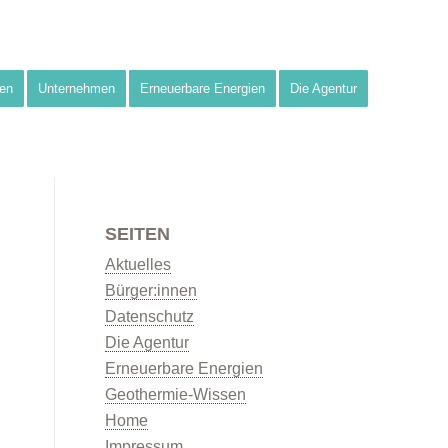
en
Unternehmen
Erneuerbare Energien
Die Agentur
SEITEN
Aktuelles
Bürger:innen
Datenschutz
Die Agentur
Erneuerbare Energien
Geothermie-Wissen
Home
Impressum