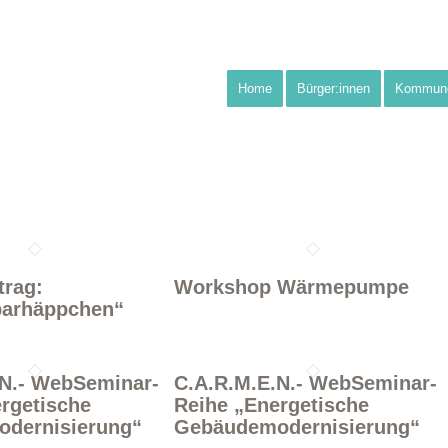
Home
Bürger:innen
Kommun
trag:
Workshop Wärmepumpe
parhäppchen“
.N.- WebSeminar-
C.A.R.M.E.N.- WebSeminar-
rgetische
Reihe „Energetische
dernisierung“
Gebäudemodernisierung“