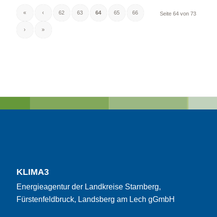
«
‹
62
63
64
65
66
Seite 64 von 73
›
»
KLIMA3
Energieagentur der Landkreise Starnberg,
Fürstenfeldbruck, Landsberg am Lech gGmbH