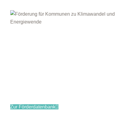
Welche Förderungen gibt es für die energetische
Sanierung, energieeffizientes Bauen, Energiesparen
oder den Einsatz erneuerbarer Energien? Einen
Überblick liefert Ihnen die Förderdatenbank des
Bundesministeriums für Wirtschaft und Klimaschutz.
Mit der Datenbank können Sie differenziert nach
passenden Förderprogrammen für lokale
Energieeffizienz- und Klimaschutzmaßnahmen
suchen.
Zur Förderdatenbank