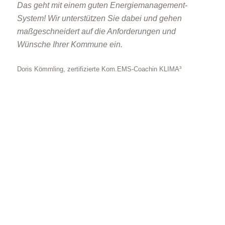
Das geht mit einem guten Energiemanagement-
System! Wir unterstützen Sie dabei und gehen
maßgeschneidert auf die Anforderungen und
Wünsche Ihrer Kommune ein.
Doris Kömmling, zertifizierte Kom.EMS-Coachin KLIMA³
Als Coach unterstützt Doris Kömmling den
kommunalen Ansprechpartner organisatorisch und
fachlich bei der Planung und Umsetzung
grundlegender Projektschritte. Der
Verwaltungsmitarbeiter wird in die Kom.EMS-
Systematik eingeführt und bei der Umsetzung
begleitet. Ziel ist eine selbstständige Einführung und
dadurch dauerhafte Etablierung eines kommunalen
Energiemanagements.