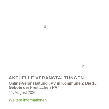
Kommunen
Knowhow und konkrete Lösungen für Städte
und Gemeinden
Die Agentur
Berater und Netzwerker für 66 Kommunen,
435.000 Bürgerinnen und Bürger und alle
Unternehmen in den drei Landkreisen.
AKTUELLE VERANSTALTUNGEN
Online-Veranstaltung „PV in Kommunen: Die 10
Gebote der Freiflächen-PV“
11. August 2026
Weitere Informationen