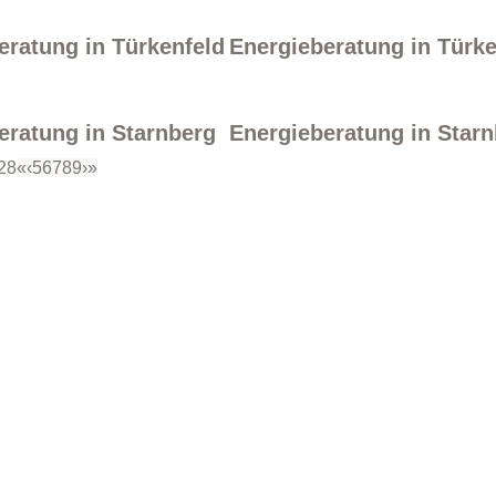
eratung in Türkenfeld
Energieberatung in Türke
eratung in Starnberg
Energieberatung in Star
 28
«
‹
5
6
7
8
9
›
»