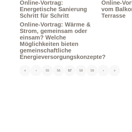
Online-Vortrag:
Online-Vor
Energetische Sanierung
vom Balko
Schritt für Schritt
Terrasse
Online-Vortrag: Wärme &
Strom, gemeinsam oder
einsam? Welche
Möglichkeiten bieten
gemeinschaftliche
Energieversorgungskonzepte?
«
‹
55
56
57
58
59
›
»