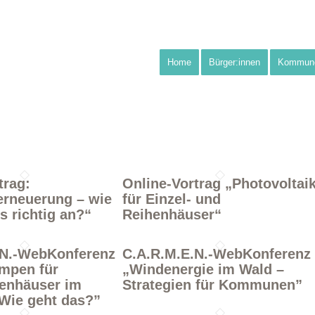
Home
Bürger:innen
Kommun
trag:
Online-Vortrag „Photovoltai
erneuerung – wie
für Einzel- und
s richtig an?“
Reihenhäuser“
.N.-WebKonferenz
C.A.R.M.E.N.-WebKonferenz
mpen für
„Windenergie im Wald –
ienhäuser im
Strategien für Kommunen”
Wie geht das?”