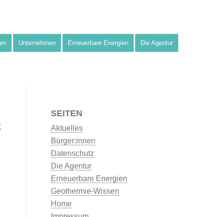
en
Unternehmen
Erneuerbare Energien
Die Agentur
SEITEN
k
Aktuelles
Bürger:innen
Datenschutz
Die Agentur
Erneuerbare Energien
Geothermie-Wissen
Home
Impressum