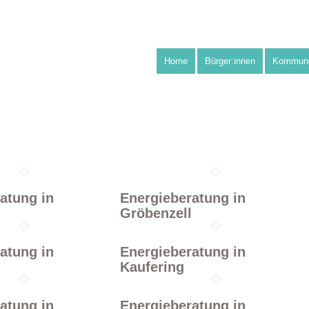
Home
Bürger:innen
Kommun
atung in
Energieberatung in
Gröbenzell
atung in
Energieberatung in
l
Kaufering
atung in
Energieberatung in