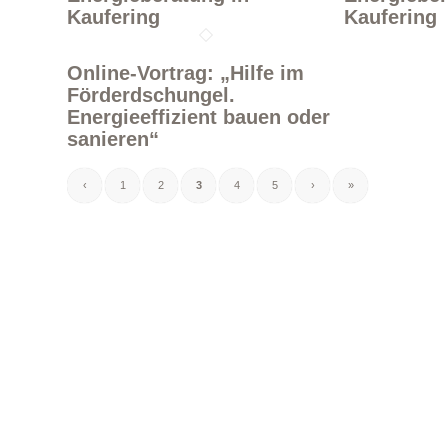
Kaufering
Kaufering
Online-Vortrag: „Hilfe im
Förderdschungel.
Energieeffizient bauen oder
sanieren“
‹
1
2
3
4
5
›
»