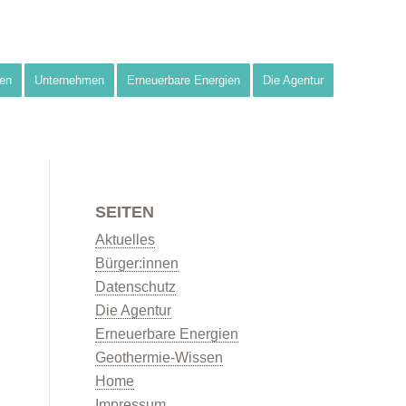
en
Unternehmen
Erneuerbare Energien
Die Agentur
SEITEN
Aktuelles
Bürger:innen
Datenschutz
Die Agentur
Erneuerbare Energien
Geothermie-Wissen
Home
Impressum