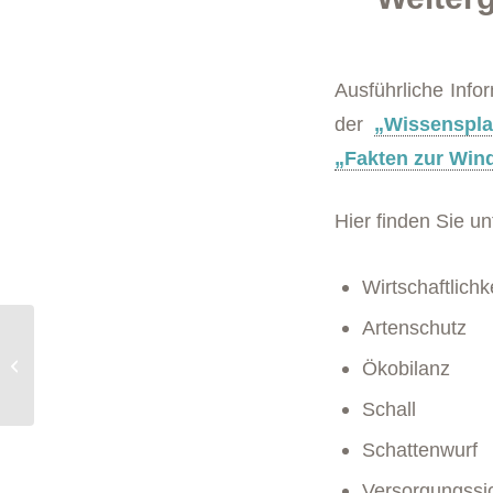
Ausführliche Info
der
„Wissenspla
„Fakten zur Win
Hier finden Sie u
Wirtschaftlichk
Artenschutz
Presseinformation:
Gemeinde Gauting
Ökobilanz
startet Kommunale
Wärmeplanung
Schall
Schattenwurf
Versorgungssi