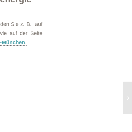
nden Sie z. B. auf
wie auf der Seite
rg-München
.
Wa