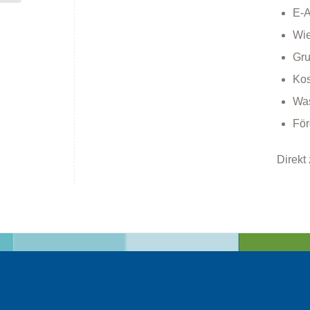
E-A
Wie
Gru
Kos
Was
För
Direkt