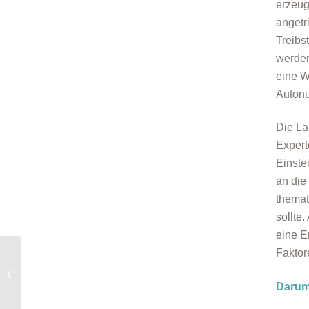
erzeug
angetr
Treibs
werden
eine W
Auton
Die La
Expert
Einste
an die
themat
sollte
eine E
Faktor
Energieberatung in
Starnberg
Darum