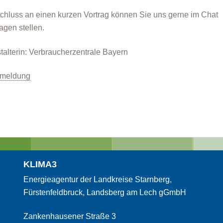
chluss an einen kurzen Vortrag können Sie uns gerne im Chat
ragen stellen.
talterin: Verbraucherzentrale Bayern
nmeldung
KLIMA3
Energieagentur der Landkreise Starnberg,
Fürstenfeldbruck, Landsberg am Lech gGmbH
Zankenhausener Straße 3