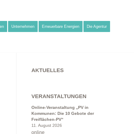
en
Unternehmen
Erneuerbare Energien
Die Agentur
AKTUELLES
VERANSTALTUNGEN
Online-Veranstaltung „PV in
Kommunen: Die 10 Gebote der
Freiflächen-PV“
11. August 2026
online