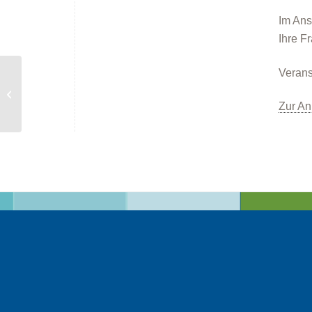
Im Ans
Ihre F
Verans
Online-Vortrag: „Mach
dein Zuhause
klimafreundlich warm –
Zur A
Heizen mit...