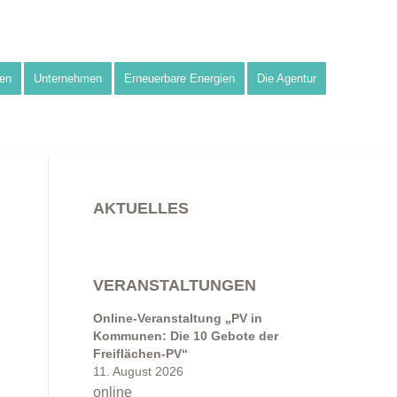
en
Unternehmen
Erneuerbare Energien
Die Agentur
AKTUELLES
VERANSTALTUNGEN
Online-Veranstaltung „PV in
Kommunen: Die 10 Gebote der
Freiflächen-PV“
11. August 2026
online