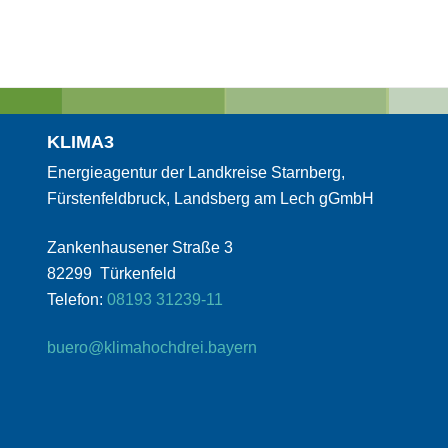
KLIMA3
Energieagentur der Landkreise Starnberg,
Fürstenfeldbruck, Landsberg am Lech gGmbH
Zankenhausener Straße 3
82299 Türkenfeld
Telefon:
08193 31239-11
buero@klimahochdrei.bayern