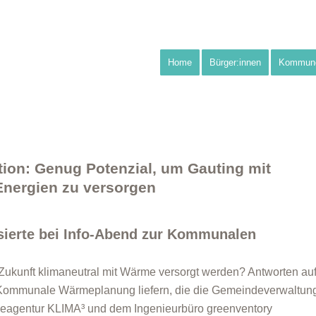
Home
Bürger:innen
Kommun
ion: Genug Potenzial, um Gauting mit
Energien zu versorgen
ssierte bei Info-Abend zur Kommunalen
Zukunft klimaneutral mit Wärme versorgt werden? Antworten au
e Kommunale Wärmeplanung liefern, die die Gemeindeverwaltun
gieagentur KLIMA³ und dem Ingenieurbüro greenventory