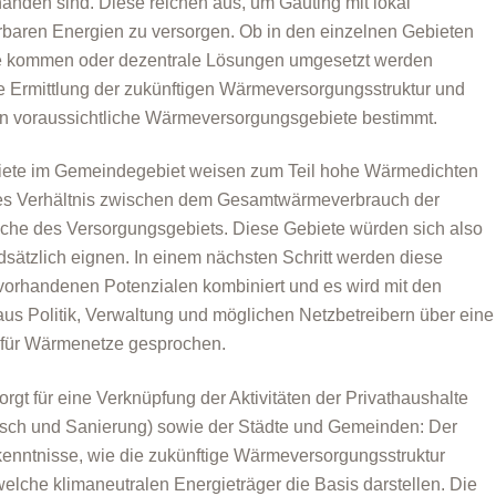
nden sind. Diese reichen aus, um Gauting mit lokal
baren Energien zu versorgen. Ob in den einzelnen Gebieten
e kommen oder dezentrale Lösungen umgesetzt werden
e Ermittlung der zukünftigen Wärmeversorgungsstruktur und
 in voraussichtliche Wärmeversorgungsgebiete bestimmt.
iete im Gemeindegebiet weisen zum Teil hohe Wärmedichten
ives Verhältnis zwischen dem Gesamtwärmeverbrauch der
che des Versorgungsgebiets. Diese Gebiete würden sich also
sätzlich eignen. In einem nächsten Schritt werden diese
vorhandenen Potenzialen kombiniert und es wird mit den
aus Politik, Verwaltung und möglichen Netzbetreibern über eine
 für Wärmenetze gesprochen.
gt für eine Verknüpfung der Aktivitäten der Privathaushalte
usch und Sanierung) sowie der Städte und Gemeinden: Der
kenntnisse, wie die zukünftige Wärmeversorgungsstruktur
lche klimaneutralen Energieträger die Basis darstellen. Die