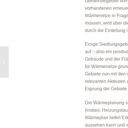
Gemeindegebiet vorha
vorhandenen erneuer
Wärmenetze in Frag
müssen, wird über di
durch die Einteilung
Einige Siedlungsgeb
auf – also ein posit
Presseinformation:
Gebäude und der Flä
Energieberatung
kompakt am 4. April im
für Wärmenetze grund
Stadtlabor
Gebiete nun mit den 
relevanten Akteuren 
Eignung der Gebiete
Die Wärmeplanung sor
(insbes. Heizungsta
Wärmeplan liefert Er
aussehen kann und we