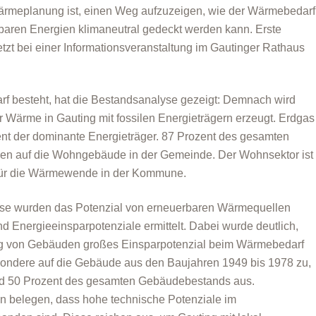
 Wärmeplanung ist, einen Weg aufzuzeigen, wie der Wärmebedarf
rbaren Energien klimaneutral gedeckt werden kann. Erste
tzt bei einer Informationsveranstaltung im Gautinger Rathaus
f besteht, hat die Bestandsanalyse gezeigt: Demnach wird
er Wärme in Gauting mit fossilen Energieträgern erzeugt. Erdgas
zent der dominante Energieträger. 87 Prozent des gesamten
len auf die Wohngebäude in der Gemeinde. Der Wohnsektor ist
 für die Wärmewende in der Kommune.
lyse wurden das Potenzial von erneuerbaren Wärmequellen
d Energieeinsparpotenziale ermittelt. Dabei wurde deutlich,
ng von Gebäuden großes Einsparpotenzial beim Wärmebedarf
sbesondere auf die Gebäude aus den Baujahren 1949 bis 1978 zu,
d 50 Prozent des gesamten Gebäudebestands aus.
n belegen, dass hohe technische Potenziale im