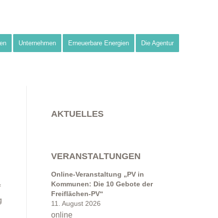
en
Unternehmen
Erneuerbare Energien
Die Agentur
AKTUELLES
VERANSTALTUNGEN
Online-Veranstaltung „PV in
Kommunen: Die 10 Gebote der
f
Freiflächen-PV“
g
11. August 2026
online