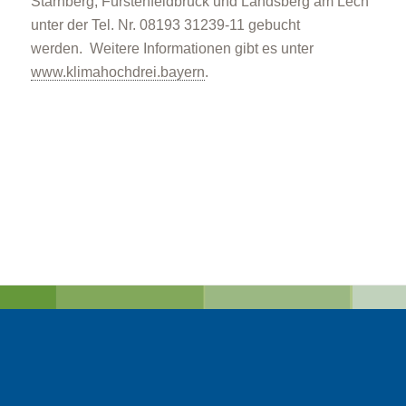
Starnberg, Fürstenfeldbruck und Landsberg am Lech
unter der Tel. Nr. 08193 31239-11 gebucht
werden. Weitere Informationen gibt es unter
www.klimahochdrei.bayern
.