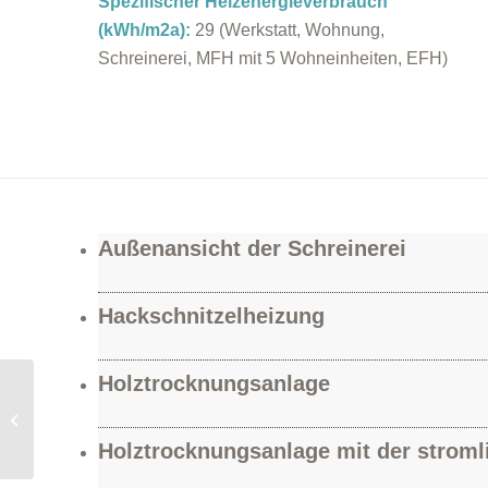
Spezifischer Heizenergieverbrauch
(kWh/m2a):
29 (Werkstatt, Wohnung,
Schreinerei, MFH mit 5 Wohneinheiten, EFH)
Außenansicht der Schreinerei
Hackschnitzelheizung
Holztrocknungsanlage
Leitfaden zur
kommunalen
Wärmeplanung vom
Holztrocknungsanlage mit der stroml
Bundesministerium