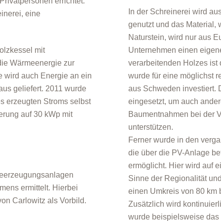
Privatpersonen errichtet.
In der Schreinerei wird a
nerei, eine
genutzt und das Material,
Naturstein, wird nur aus 
lzkessel mit
Unternehmen einen eigene
 die Wärmeenergie zur
verarbeitenden Holzes ist
e wird auch Energie an ein
wurde für eine möglichst 
us geliefert. 2011 wurde
aus Schweden investiert. 
es erzeugten Stroms selbst
eingesetzt, um auch ander
terung auf 30 kWp mit
Baumentnahmen bei der V
unterstützen.
Ferner wurde in den verg
die über die PV-Anlage b
ermöglicht. Hier wird auf 
gieerzeugungsanlagen
Sinne der Regionalität un
ens ermittelt. Hierbei
einen Umkreis von 80 km 
on Carlowitz als Vorbild.
Zusätzlich wird kontinuier
wurde beispielsweise das 