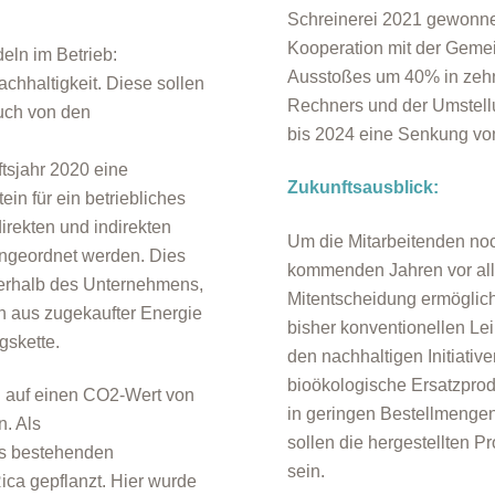
Schreinerei 2021 gewonnen
Kooperation mit der Gemei
eln im Betrieb:
Ausstoßes um 40% in zehn 
achhaltigkeit. Diese sollen
Rechners und der Umstellu
auch von den
bis 2024 eine Senkung vo
tsjahr 2020 eine
Zukunftsausblick:
ein für ein betriebliches
rekten und indirekten
Um die Mitarbeitenden noc
ingeordnet werden. Dies
kommenden Jahren vor all
nnerhalb des Unternehmens,
Mitentscheidung ermöglicht
n aus zugekaufter Energie
bisher konventionellen Le
gskette.
den nachhaltigen Initiative
bioökologische Ersatzprod
ei auf einen CO2-Wert von
in geringen Bestellmengen
n. Als
sollen die hergestellten 
ts bestehenden
sein.
ca gepflanzt. Hier wurde