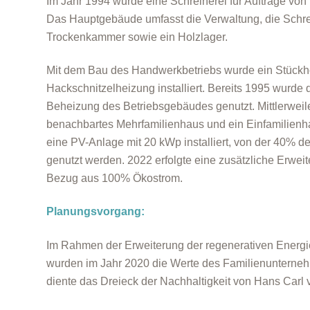
Im Jahr 1994 wurde eine Schreinerei für Aufträge von 
Das Hauptgebäude umfasst die Verwaltung, die Schrei
Trockenkammer sowie ein Holzlager.
Mit dem Bau des Handwerkbetriebs wurde ein Stückho
Hackschnitzelheizung installiert. Bereits 1995 wurde
Beheizung des Betriebsgebäudes genutzt. Mittlerweil
benachbartes Mehrfamilienhaus und ein Einfamilienha
eine PV-Anlage mit 20 kWp installiert, von der 40% d
genutzt werden. 2022 erfolgte eine zusätzliche Erwei
Bezug aus 100% Ökostrom.
Planungsvorgang:
Im Rahmen der Erweiterung der regenerativen Ener
wurden im Jahr 2020 die Werte des Familienunternehm
diente das Dreieck der Nachhaltigkeit von Hans Carl v