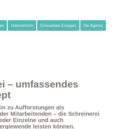
en
Unternehmen
Erneuerbare Energien
Die Agentur
ei – umfassendes
ept
in zu Aufforstungen als
r Mitarbeitenden – die Schreinerei
jeder Einzelne und auch
ergiewende leisten können.