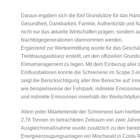
Daraus ergaben sich die fünf Grundsätze für das Hand
Gesundheit, Dankbarkeit, Familie, Authentizität und N
nicht nur das aktuelle Wirtschaften prägen, sondern 
Nachfolgegenerationen übernommen werden.
Ergänzend zur Werteermittlung wurde für das Geschäf
Treibhausgasbilanz erstellt, um den offiziellen Grundst
Klimamanagement zu legen. Mit dem Einbezug aller di
Einflussfaktoren konnte die Schreinerei im Scope 3 e
zeigt die Berücksichtigung aller drei Bereiche auf: i
wie beispielsweise der Fuhrpark, indirekte Emissione
und indirekte Emissionen innerhalb der Wertschöpfun
Allein jeder Mitarbeitende der Schreinerei kam hierb
2,78 Tonnen im betrachteten Zeitraum von zwei Jahre
Ausgleichsmaßnahme wurde zusätzlich zu den berei
Energieerzeugungsanlagen ein Mischwald in Costa Ri