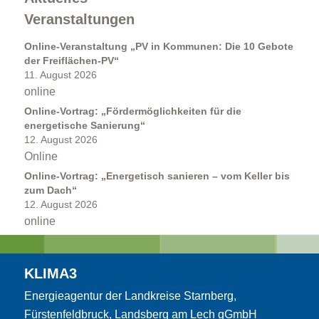
Veranstaltungen
Online-Veranstaltung „PV in Kommunen: Die 10 Gebote
der Freiflächen-PV“
11. August 2026
online
Online-Vortrag: „Fördermöglichkeiten für die
energetische Sanierung“
Kommunen
12. August 2026
Online
Online-Vortrag: „Energetisch sanieren – vom Keller bis
zum Dach“
12. August 2026
online
Kommunale Energie- und Wärmeplanung
KLIMA3
Energieagentur der Landkreise Starnberg,
Fürstenfeldbruck, Landsberg am Lech gGmbH