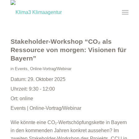
Stakeholder-Workshop “CO₂ als
Ressource von morgen: Visionen für
Bayern”
in
Events
,
Online-Vortrag/Webinar
Datum:
29. Oktober 2025
Uhrzeit:
9:30 - 12:00
Ort:
online
Events | Online-Vortrag/Webinar
Wie könnte eine CO₂-Wertschöpfungskette in Bayern
in den kommenden Jahren konkret aussehen? Im
zweiten Stakeholder-Workshop des Projekts „CCU in