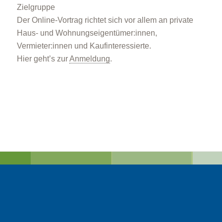
Zielgruppe
Der Online-Vortrag richtet sich vor allem an private
Haus- und Wohnungseigentümer:innen,
Vermieter:innen und Kaufinteressierte.
Hier geht’s zur
Anmeldung
.