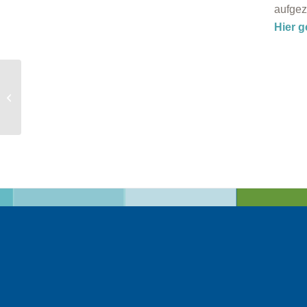
aufgez
Hier g
Online-Vortrag
„Sanierung und Heizung
– Förderlandschaft im
Überb...