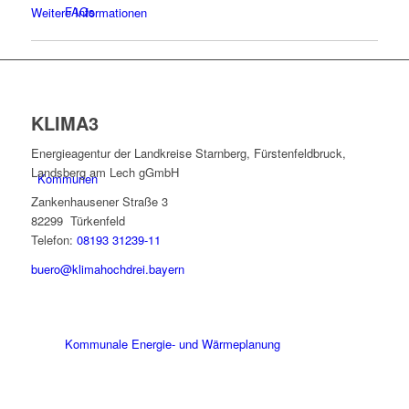
FAQs
Weitere Informationen
KLIMA3
Energieagentur der Landkreise Starnberg, Fürstenfeldbruck,
Landsberg am Lech gGmbH
Kommunen
Zankenhausener Straße 3
82299 Türkenfeld
Telefon:
08193 31239-11
buero@klimahochdrei.bayern
Kommunale Energie- und Wärmeplanung