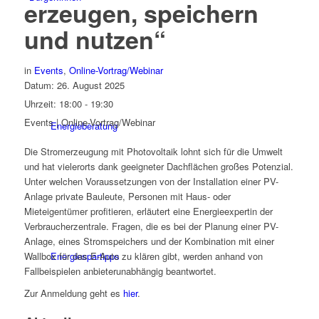
erzeugen, speichern
und nutzen“
in
Events
,
Online-Vortrag/Webinar
Datum:
26. August 2025
Uhrzeit:
18:00 - 19:30
Events | Online-Vortrag/Webinar
Energieberatung
Die Stromerzeugung mit Photovoltaik lohnt sich für die Umwelt
und hat vielerorts dank geeigneter Dachflächen großes Potenzial.
Unter welchen Voraussetzungen von der Installation einer PV-
Anlage private Bauleute, Personen mit Haus- oder
Mieteigentümer profitieren, erläutert eine Energieexpertin der
Verbraucherzentrale. Fragen, die es bei der Planung einer PV-
Anlage, eines Stromspeichers und der Kombination mit einer
Wallbox für das E-Auto zu klären gibt, werden anhand von
Energiespartipps
Fallbeispielen anbieterunabhängig beantwortet.
Zur Anmeldung geht es
hier
.