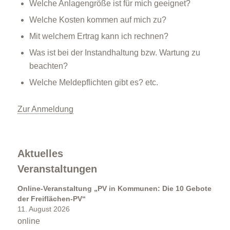
Welche Anlagengröße ist für mich geeignet?
Welche Kosten kommen auf mich zu?
Mit welchem Ertrag kann ich rechnen?
Förderprogramme
Was ist bei der Instandhaltung bzw. Wartung zu
beachten?
Welche Meldepflichten gibt es? etc.
Zur Anmeldung
Klimabildung
Aktuelles
Veranstaltungen
Online-Veranstaltung „PV in Kommunen: Die 10 Gebote
der Freiflächen-PV“
11. August 2026
online
FAQs