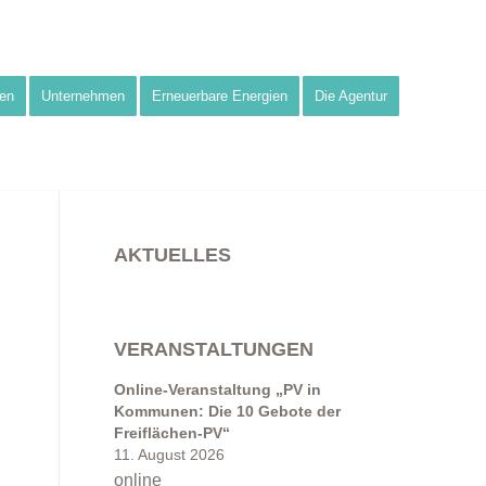
en
Unternehmen
Erneuerbare Energien
Die Agentur
AKTUELLES
VERANSTALTUNGEN
Online-Veranstaltung „PV in
Kommunen: Die 10 Gebote der
Freiflächen-PV“
11. August 2026
online