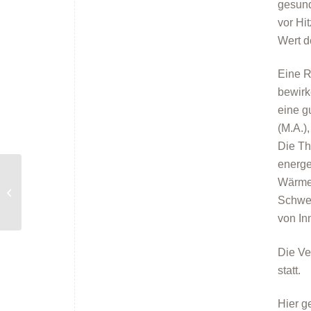
gesund
vor Hi
Wert d
Eine R
bewirk
eine g
(M.A.)
Die Th
energe
Wärmes
Online-Vortrag: „Lüftungsanlagen –
Kühler wohnen bei Hitze“
Schwer
von In
Die Ve
statt.
Hier g