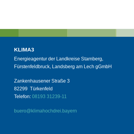
KLIMA3
Energieagentur der Landkreise Starnberg,
Fürstenfeldbruck, Landsberg am Lech gGmbH
Zankenhausener Straße 3
82299 Türkenfeld
Telefon:
08193 31239-11
buero@klimahochdrei.bayern