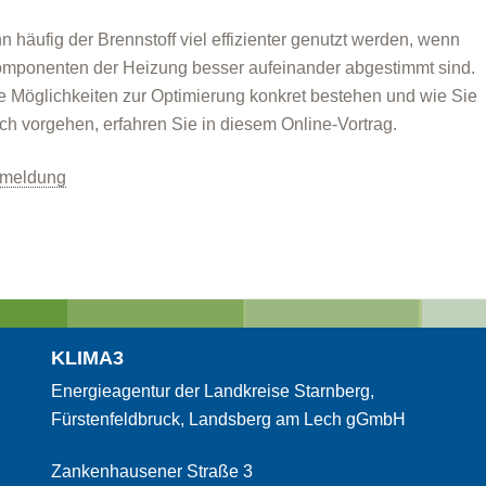
n häufig der Brennstoff viel effizienter genutzt werden, wenn
omponenten der Heizung besser aufeinander abgestimmt sind.
 Möglichkeiten zur Optimierung konkret bestehen und wie Sie
sch vorgehen, erfahren Sie in diesem Online-Vortrag.
nmeldung
KLIMA3
Energieagentur der Landkreise Starnberg,
Fürstenfeldbruck, Landsberg am Lech gGmbH
Zankenhausener Straße 3