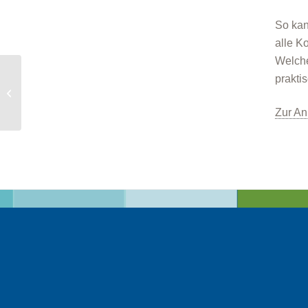
So kan
alle K
Welche
KLIMA³ bei „Mein
prakti
Zuhause“-Messe in
Landsberg
Zur A