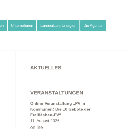
en
Unternehmen
Erneuerbare Energien
Die Agentur
AKTUELLES
VERANSTALTUNGEN
s
Online-Veranstaltung „PV in
Kommunen: Die 10 Gebote der
Freiflächen-PV“
11. August 2026
online