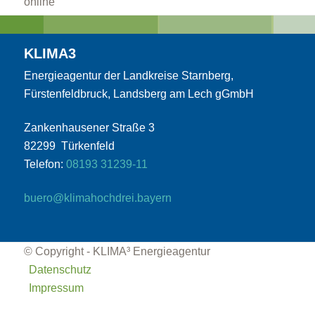
online
KLIMA3
Energieagentur der Landkreise Starnberg,
Fürstenfeldbruck, Landsberg am Lech gGmbH
Kommunen
Zankenhausener Straße 3
82299 Türkenfeld
Telefon:
08193 31239-11
buero@klimahochdrei.bayern
Kommunale Energie- und Wärmeplanung
© Copyright - KLIMA³ Energieagentur
Datenschutz
Impressum