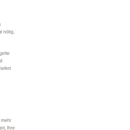
s
 nötig,
gelte
nd
iefert
 mehr
it, Ihre