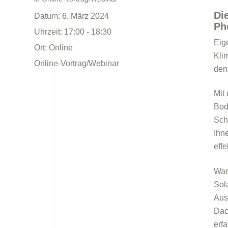
Di
Datum:
6. März 2024
Ph
Uhrzeit:
17:00 - 18:30
Eig
Ort:
Online
Kli
Online-Vortrag/Webinar
den
Energieberatung
Mit
Bod
Sch
Ihn
eff
War
Energiespartipps
Sol
Aus
Dac
erf