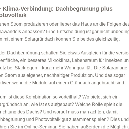
e Klima-Verbindung: Dachbegrünung plus
otovoltaik
enen Strom produzieren oder lieber das Haus an die Folgen de
mawandels anpassen? Eine Entscheidung ist gar nicht unbedingt
n mit einem Solargründach können Sie beides gleichzeitig.
 der Dachbegrünung schaffen Sie etwas Ausgleich für die versie
enfläche, ein besseres Mikroklima, Lebensraum für Insekten u
utz bei Starkregen – kurz: mehr Wohnqualität. Die Solaranlage l
en Strom aus eigener, nachhaltiger Produktion. Und das sogar
ektiver, wenn die Module auf einem Gründach angebracht sind.
um ist diese Kombination so vorteilhaft? Wo bietet sich ein
argründach an, wie ist es aufgebaut? Welche Rolle spielt die
richtung des Dachs? Und worauf muss man achten, damit
hbegrünung und Photovoltaik gut zusammenspielen? Dies und
ahren Sie im Online-Seminar. Sie haben außerdem die Möglichke