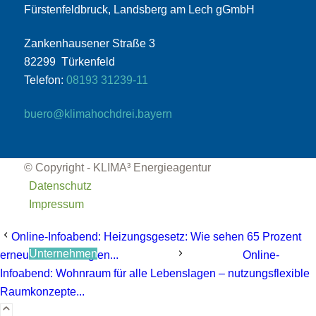
Fürstenfeldbruck, Landsberg am Lech gGmbH
Zankenhausener Straße 3
82299 Türkenfeld
Telefon:
08193 31239-11
buero@klimahochdrei.bayern
Die Rolle der Kommunen
© Copyright - KLIMA³ Energieagentur
Datenschutz
Impressum
Online-Infoabend: Heizungsgesetz: Wie sehen 65 Prozent
Unternehmen
erneuerbare Energien...
Online-
Infoabend: Wohnraum für alle Lebenslagen – nutzungsflexible
Raumkonzepte...