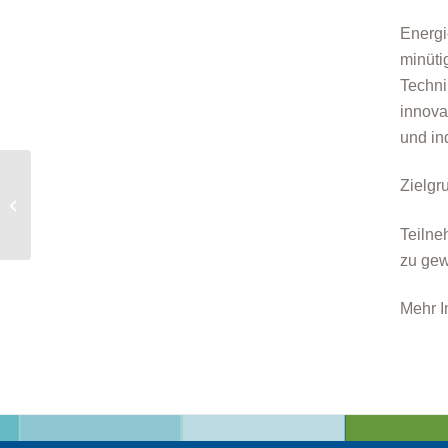
Energi
minüti
Techni
innova
und in
Zielgr
Online-Vortrag „Heizungstausch nach
dem Gebäudeenergiegesetz –...
Teilne
zu gew
Mehr I