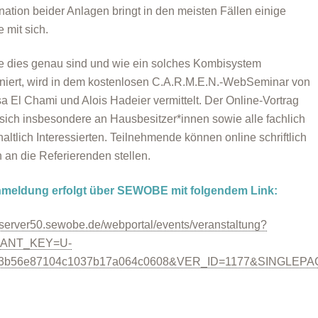
ation beider Anlagen bringt in den meisten Fällen einige
e mit sich.
 dies genau sind und wie ein solches Kombisystem
oniert, wird in dem kostenlosen C.A.R.M.E.N.-WebSeminar von
sa El Chami und Alois Hadeier vermittelt. Der Online-Vortrag
t sich insbesondere an Hausbesitzer*innen sowie alle fachlich
haltlich Interessierten. Teilnehmende können online schriftlich
 an die Referierenden stellen.
nmeldung erfolgt über SEWOBE mit folgendem Link:
//server50.sewobe.de/webportal/events/veranstaltung?
ANT_KEY=U-
3b56e87104c1037b17a064c0608&VER_ID=1177&SINGLEPA