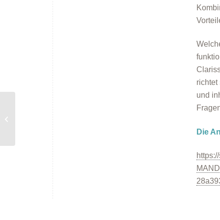
Kombin
Vorteil
Welche
funkti
Claris
richte
und in
klimaschutz_konkret
Fragen
online: Aquathermie als
Chance für Kommunen
Die A
– Potenziale,...
https:
MAND
28a39