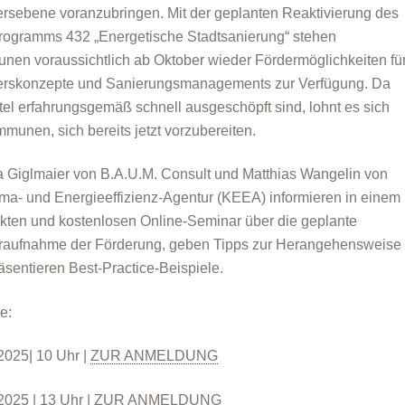
ersebene voranzubringen. Mit der geplanten Reaktivierung des
ogramms 432 „Energetische Stadtsanierung“ stehen
en voraussichtlich ab Oktober wieder Fördermöglichkeiten fü
erskonzepte und Sanierungsmanagements zur Verfügung. Da
ttel erfahrungsgemäß schnell ausgeschöpft sind, lohnt es sich
mmunen, sich bereits jetzt vorzubereiten.
 Giglmaier von B.A.U.M. Consult und Matthias Wangelin von
ima- und Energieeffizienz-Agentur (KEEA) informieren in einem
ten und kostenlosen Online-Seminar über die geplante
aufnahme der Förderung, geben Tipps zur Herangehensweise
äsentieren Best-Practice-Beispiele.
e:
2025| 10 Uhr |
ZUR ANMELDUNG
2025 | 13 Uhr |
ZUR ANMELDUNG