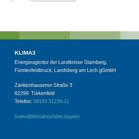
KLIMA3
Energieagentur der Landkreise Starnberg,
Fürstenfeldbruck, Landsberg am Lech gGmbH
Zankenhausener Straße 3
82299 Türkenfeld
Telefon:
08193 31239-11
buero@klimahochdrei.bayern