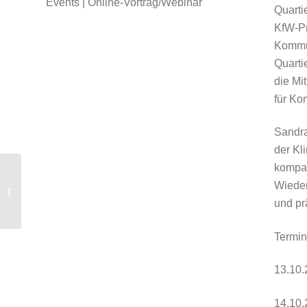
Events | Online-Vortrag/Webinar
Quarti
KfW-Pr
Kommun
Quarti
die Mi
für Ko
Sandra
der Kl
kompak
Online-Seminar:
Wieder
„Quartierskonzepte und
Sanierungsmanagement
und pr
– Neustart...
Termin
13.10.
14.10.