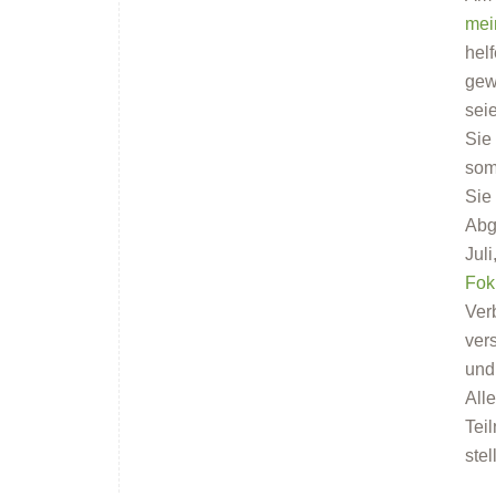
mei
hel
gew
Förderprogramme
sei
Sie
som
Sie
Abg
Juli
Fok
Klimabildung
Ver
ver
und
All
Tei
ste
FAQs