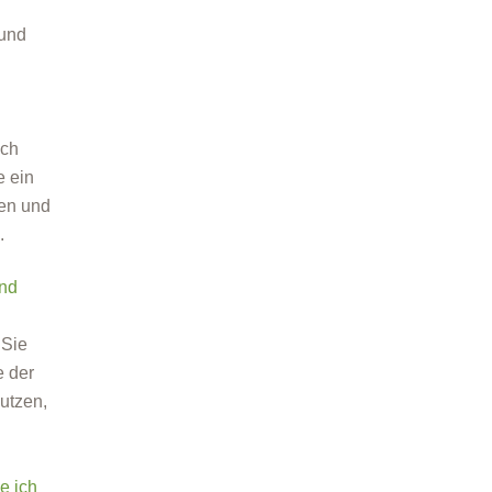
 und
ich
e ein
en und
.
und
 Sie
e der
utzen,
e ich