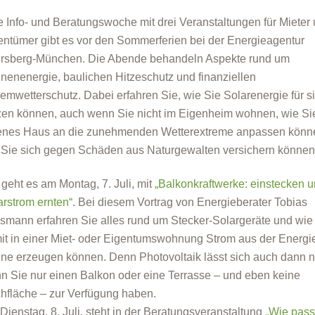
e Info- und Beratungswoche mit drei Veranstaltungen für Mieter
entümer gibt es vor den Sommerferien bei der Energieagentur
rsberg-München. Die Abende behandeln Aspekte rund um
nenenergie, baulichen Hitzeschutz und finanziellen
remwetterschutz. Dabei erfahren Sie, wie Sie Solarenergie für s
zen können, auch wenn Sie nicht im Eigenheim wohnen, wie Si
enes Haus an die zunehmenden Wetterextreme anpassen könn
 Sie sich gegen Schäden aus Naturgewalten versichern können
 geht es am Montag, 7. Juli, mit
„Balkonkraftwerke: einstecken 
arstrom ernten“
. Bei diesem Vortrag von Energieberater Tobias
smann erfahren Sie alles rund um Stecker-Solargeräte und wie
it in einer Miet- oder Eigentumswohnung Strom aus der Energi
ne erzeugen können. Denn Photovoltaik lässt sich auch dann n
n Sie nur einen Balkon oder eine Terrasse – und eben keine
hfläche – zur Verfügung haben.
Dienstag, 8. Juli, steht in der Beratungsveranstaltung
„Wie pass