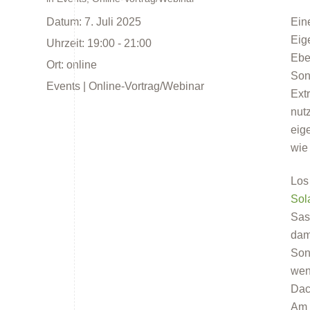
Datum:
7. Juli 2025
Ein
Eig
Uhrzeit:
19:00 - 21:00
Ebe
Ort:
online
Son
Events | Online-Vortrag/Webinar
Ext
Energieberatung
nut
eig
wie
Los
Sol
Sas
dam
Energiespartipps
Son
wen
Dac
Am 