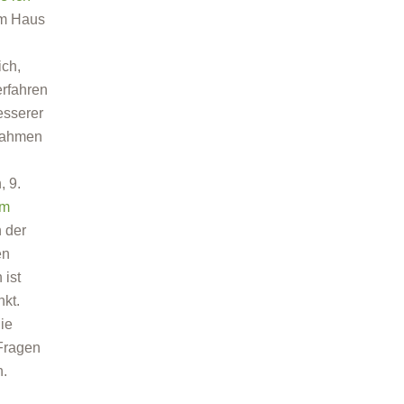
em Haus
ich,
erfahren
esserer
nahmen
, 9.
im
n der
en
 ist
nkt.
ie
 Fragen
n.