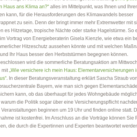
n Haus ans Klima an?“
alles im Mittelpunkt, was Ihnen und Ihr
fen kann, für die Herausforderungen des Klimawandels besser
appnet zu sein. Denn der bringt immer mehr Extremwetter mit s
en es Hitzetage, tropische Nächte oder starke Hagelstürme. So 
 im Vortrag von Energieberaterin Gisela Kienzle, wie etwa ein b
merlicher Hitzeschutz aussehen könnte und mit welchen Maß
 und Ihr Haus besser den Herbststürmen begegnen können.
eschlossen wird die sommerliche Beratungsaktion am Mittwoch
, mit
„Wie versichere ich mein Haus: Elementarversicherungen 
us“
. In dieser Beratungsveranstaltung erklärt Sascha Straub vo
braucherzentrale Bayern, wie man sich gegen Elementarschäd
sichern kann, ob das überhaupt für jedes Wohngebäude möglich
 warum die Politik sogar über eine Versicherungspflicht nachde
e Veranstaltungen beginnen um 19 Uhr und finden online statt. D
lnahme ist kostenfrei. Im Anschluss an die Vorträge können Sie
llen, die durch die Expertinnen und Experten beantwortet werde