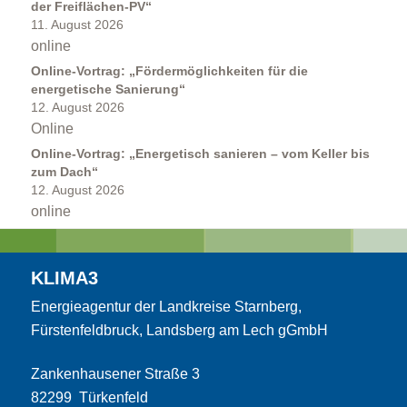
der Freiflächen-PV“
11. August 2026
online
Online-Vortrag: „Fördermöglichkeiten für die
energetische Sanierung“
12. August 2026
Online
Online-Vortrag: „Energetisch sanieren – vom Keller bis
Kommunen
zum Dach“
12. August 2026
online
KLIMA3
Energieagentur der Landkreise Starnberg,
Kommunale Energie- und Wärmeplanung
Fürstenfeldbruck, Landsberg am Lech gGmbH
Zankenhausener Straße 3
82299 Türkenfeld