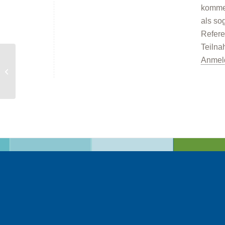
kommen
als so
Refere
Teilna
Anmel
Windkraft-
Informationsfahrt nach
Fuchstal