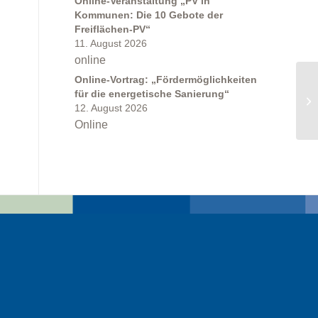
Online-Veranstaltung „PV in
Kommunen: Die 10 Gebote der
Freiflächen-PV“
11. August 2026
online
Online-Vortrag: „Fördermöglichkeiten
On
für die energetische Sanierung“
ne
12. August 2026
Wä
Online