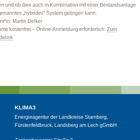
 und ob dies auch in Kombination mit einer Bestandsanlage
genanntes „hybrides“ System gelingen kann.
nt*in: Martin Delker
hme kostenfrei – Online-Anmeldung erforderlich:
Zum
delink
KLIMA3
Energieagentur der Landkreise Starnberg,
Fürstenfeldbruck, Landsberg am Lech gGmbH