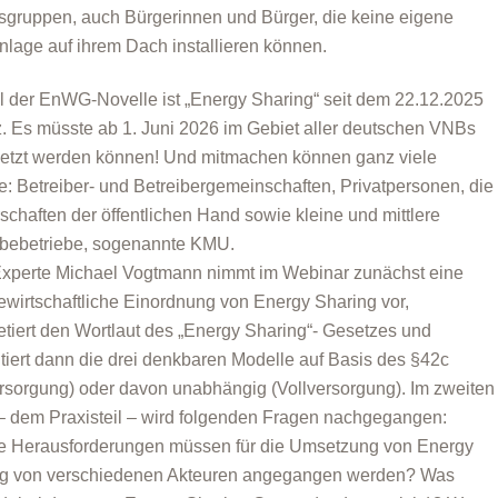
sgruppen, auch Bürgerinnen und Bürger, die keine eigene
nlage auf ihrem Dach installieren können.
il der EnWG-Novelle ist „Energy Sharing“ seit dem 22.12.2025
. Es müsste ab 1. Juni 2026 im Gebiet aller deutschen VNBs
tzt werden können! Und mitmachen können ganz viele
e: Betreiber- und Betreibergemeinschaften, Privatpersonen, die
schaften der öffentlichen Hand sowie kleine und mittlere
bebetriebe, sogenannte KMU.
perte Michael Vogtmann nimmt im Webinar zunächst eine
ewirtschaftliche Einordnung von Energy Sharing vor,
retiert den Wortlaut des „Energy Sharing“- Gesetzes und
tiert dann die drei denkbaren Modelle auf Basis des §42c
ersorgung) oder davon unabhängig (Vollversorgung). Im zweiten
– dem Praxisteil – wird folgenden Fragen nachgegangen:
 Herausforderungen müssen für die Umsetzung von Energy
ng von verschiedenen Akteuren angegangen werden? Was