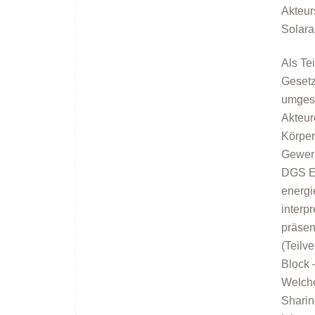
Akteur
Solara
Als Te
Gesetz
umgese
Akteur
Körper
Gewer
DGS Ex
energi
interp
präsen
(Teilv
Block 
Welche
Shari