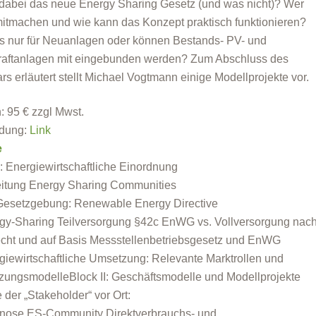
t dabei das neue Energy Sharing Gesetz (und was nicht)? Wer
itmachen und wie kann das Konzept praktisch funktionieren?
s nur für Neuanlagen oder können Bestands- PV- und
aftanlagen mit eingebunden werden? Zum Abschluss des
rs erläutert stellt Michael Vogtmann einige Modellprojekte vor.
: 95 € zzgl Mwst.
dung:
Link
e
I: Energiewirtschaftliche Einordnung
eitung Energy Sharing Communities
esetzgebung: Renewable Energy Directive
gy-Sharing Teilversorgung §42c EnWG vs. Vollversorgung nac
ht und auf Basis Messstellenbetriebsgesetz und EnWG
giewirtschaftliche Umsetzung: Relevante Marktrollen und
ungsmodelleBlock II: Geschäftsmodelle und Modellprojekte
e der „Stakeholder“ vor Ort:
nose ES-Community Direktverbrauchs- und