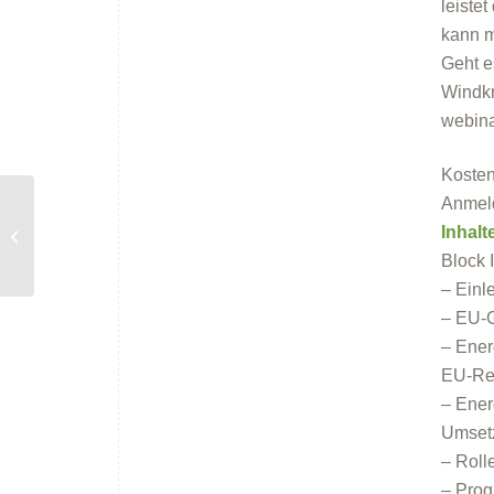
leiste
kann m
Geht e
Windkr
webina
Kosten
Anmel
Online-Vortrag: „Kühler
Inhalt
wohnen – so geht
Hitzeschutz“
Block 
– Einl
– EU-G
– Ener
EU-Rec
– Ener
Umsetz
– Roll
– Prog