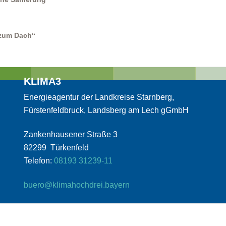
 zum Dach“
KLIMA3
Energieagentur der Landkreise Starnberg,
Fürstenfeldbruck, Landsberg am Lech gGmbH
Zankenhausener Straße 3
82299 Türkenfeld
Telefon:
08193 31239-11
buero@klimahochdrei.bayern