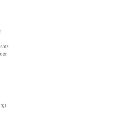
n,
satz
 der
rg)