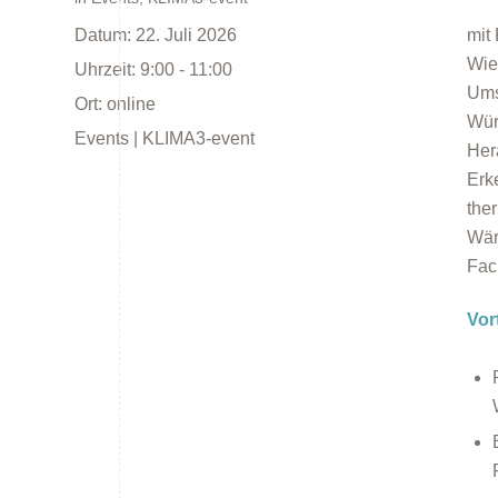
Datum:
22. Juli 2026
mit
Wie
Uhrzeit:
9:00 - 11:00
Ums
Ort:
online
Wür
Events | KLIMA3-event
Her
Energieberatung
Erk
the
Wär
Fac
Vor
Energiespartipps