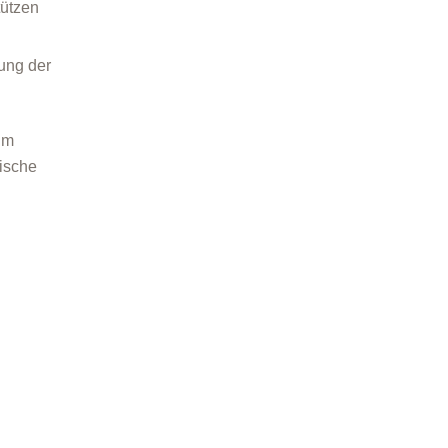
tützen
ung der
im
ische