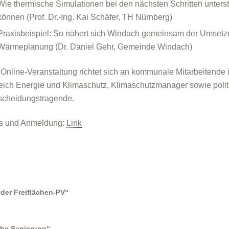
Wie thermische Simulationen bei den nächsten Schritten unters
können (Prof. Dr.-Ing. Kai Schäfer, TH Nürnberg)
Praxisbeispiel: So nähert sich Windach gemeinsam der Umsetz
Wärmeplanung (Dr. Daniel Gehr, Gemeinde Windach)
 Online-Veranstaltung richtet sich an kommunale Mitarbeitende 
eich Energie und Klimaschutz, Klimaschutzmanager sowie polit
scheidungstragende.
os und Anmeldung:
Link
der Freiflächen-PV“
sche Sanierung“