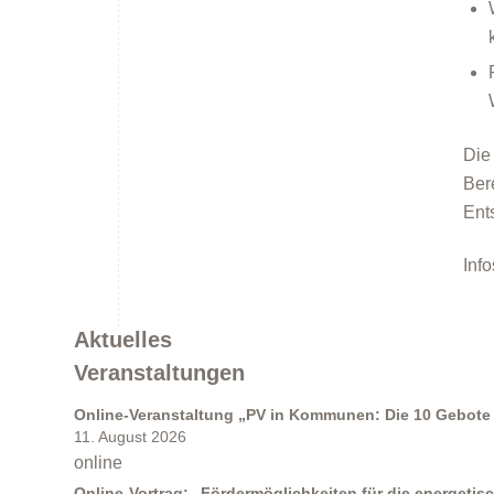
Förderprogramme
Die
Ber
Ent
Inf
Klimabildung
Aktuelles
Veranstaltungen
Online-Veranstaltung „PV in Kommunen: Die 10 Gebote 
11. August 2026
online
FAQs
Online-Vortrag: „Fördermöglichkeiten für die energeti