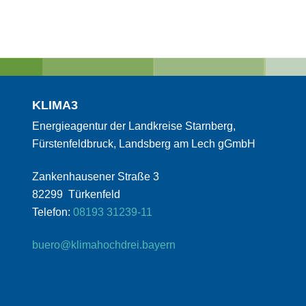
KLIMA3
Energieagentur der Landkreise Starnberg,
Fürstenfeldbruck, Landsberg am Lech gGmbH
Zankenhausener Straße 3
82299 Türkenfeld
Telefon:
08193 31239-11
buero@klimahochdrei.bayern