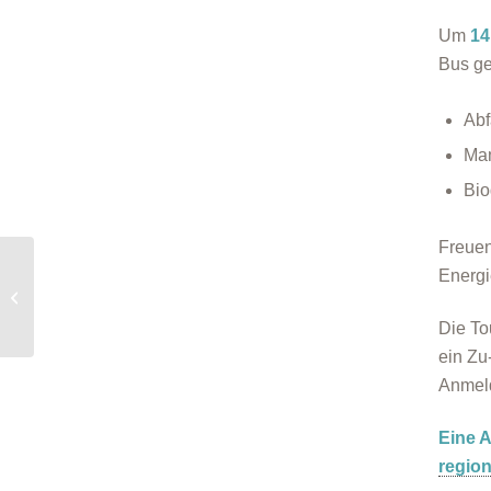
Um
14
Bus ge
Abf
Ma
Bio
Freuen
Bauern- und
Energi
Handwerkermarkt mit
Schwerpunkt
Die To
Energiewende
ein Zu
Anmel
Eine A
regio