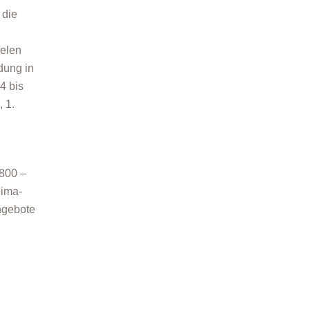
 die
ielen
dung in
4 bis
 1.
0800 –
lima-
ngebote