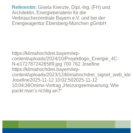
Referentin:
Gisela Kienzle, Dipl.-Ing. (FH) und
Architektin, Energieberaterin für die
Verbraucherzentrale Bayern e.V. und bei der
Energieagentur Ebersberg-München gGmbH
https://klimahochdrei.bayern/wp-
content/uploads/2024/10/Projektlogo_Energie_4C-
N-e1727872426589.jpg
700
762
Josefine
https://klimahochdrei.bayern/wp-
content/uploads/2023/12/klimahochdrei_signet_web_klei
Josefine
2025-11-12 10:02:50
2025-11-12
10:04:36
Online-Vortrag „Heizungserneuerung: Wie
packt man’s richtig an?“