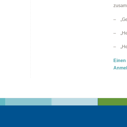
zusam
– „Ge
– „Hei
– „Hei
Einen 
Anmel