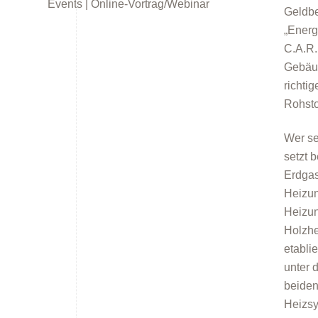
Events | Online-Vortrag/Webinar
Geldbe
„Energ
C.A.R.
Gebäud
richt
Rohsto
Wer se
setzt 
Erdga
Heizun
Heizu
Holzhe
etabli
unter 
beiden
Heizsy