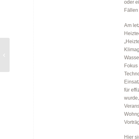
oder e
Fällen 
Am let
Heizte
„Heizt
CARMEN-WebSeminar-
Klimag
Reihe „Energetische
Wasser
Gebäudemodernisierung“
Fokus 
– 2....
Techno
Einsat
für ef
wurde,
Verans
Wohnge
Vorträ
Hier s