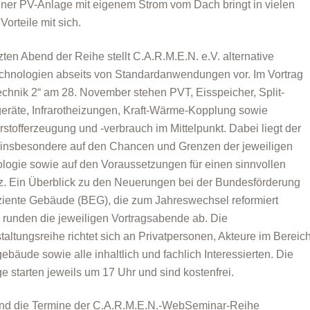
iner PV-Anlage mit eigenem Strom vom Dach bringt in vielen
Vorteile mit sich.
zten Abend der Reihe stellt C.A.R.M.E.N. e.V. alternative
chnologien abseits von Standardanwendungen vor. Im Vortrag
echnik 2“ am 28. November stehen PVT, Eisspeicher, Split-
eräte, Infrarotheizungen, Kraft-Wärme-Kopplung sowie
stofferzeugung und -verbrauch im Mittelpunkt. Dabei liegt der
insbesondere auf den Chancen und Grenzen der jeweiligen
logie sowie auf den Voraussetzungen für einen sinnvollen
z. Ein Überblick zu den Neuerungen bei der Bundes­förderung
fiziente Gebäude (BEG), die zum Jahreswechsel reformiert
 runden die jeweiligen Vortragsabende ab. Die
taltungsreihe richtet sich an Privatpersonen, Akteure im Bereic
bäude sowie alle inhaltlich und fachlich Interessierten. Die
ge starten jeweils um 17 Uhr und sind kostenfrei.
ind die Termine der C.A.R.M.E.N.-WebSeminar-Reihe