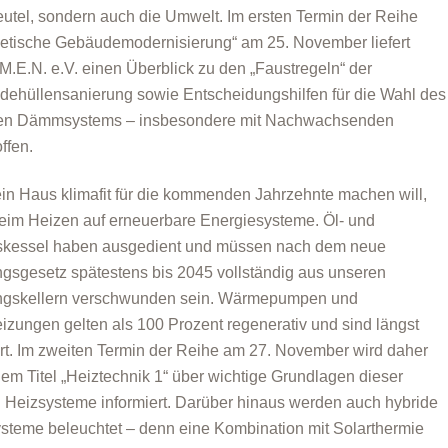
utel, sondern auch die Umwelt. Im ersten Termin der Reihe
etische Gebäudemodernisierung“ am 25. November liefert
M.E.N. e.V. einen Überblick zu den „Faustregeln“ der
ehüllensanierung sowie Entscheidungshilfen für die Wahl des
igen Dämmsystems – insbesondere mit Nachwachsenden
ffen.
in Haus klimafit für die kommenden Jahrzehnte machen will,
beim Heizen auf erneuerbare Energiesysteme. Öl- und
skessel haben ausgedient und müssen nach dem neue
gsgesetz spätestens bis 2045 vollständig aus unseren
ngskellern verschwunden sein. Wärmepumpen und
izungen gelten als 100 Prozent regenerativ und sind längst
ert. Im zweiten Termin der Reihe am 27. November wird daher
dem Titel „Heiztechnik 1“ über wichtige Grundlagen dieser
 Heizsysteme informiert. Darüber hinaus werden auch hybride
steme beleuchtet – denn eine Kombination mit Solarthermie