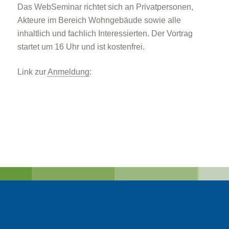
Das WebSeminar richtet sich an Privatpersonen,
Akteure im Bereich Wohngebäude sowie alle
inhaltlich und fachlich Interessierten. Der Vortrag
startet um 16 Uhr und ist kostenfrei.
Link zur
Anmeldung
: