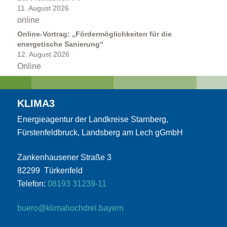
11. August 2026
online
Online-Vortrag: „Fördermöglichkeiten für die
energetische Sanierung“
12. August 2026
Online
Kommunen
KLIMA3
Energieagentur der Landkreise Starnberg,
Fürstenfeldbruck, Landsberg am Lech gGmbH
Zankenhausener Straße 3
82299 Türkenfeld
Kommunale Energie- und Wärmeplanung
Telefon:
08193 31239-11
buero@klimahochdrei.bayern