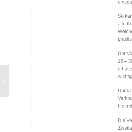
einspa
So kan
alle K
Welche
prakti
Der Vo
15 – 3
erhalt
wichti
Online-Vortrag: Bundesförderung für
effiziente Gebäude (BEG) in 2024
Dank d
Verbra
hier m
Die Ve
Zweifa