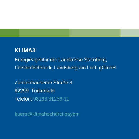
KLIMA3
Energieagentur der Landkreise Starnberg,
Fürstenfeldbruck, Landsberg am Lech gGmbH
Zankenhausener Straße 3
82299 Türkenfeld
Telefon:
08193 31239-11
buero@klimahochdrei.bayern