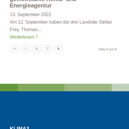
Energieagentur
13. September 2022
Am 12. September haben die drei Landräte Stefan
Frey, Thomas…
Weiterlesen
«
‹
6
7
8
Seite 8 von 8
KLIMA3