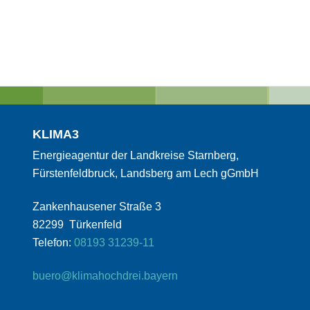
KLIMA3
Energieagentur der Landkreise Starnberg,
Fürstenfeldbruck, Landsberg am Lech gGmbH
Zankenhausener Straße 3
82299 Türkenfeld
Telefon:
08193 31239-11
buero@klimahochdrei.bayern