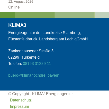
12. August 2026
Online
KLIMA3
Energieagentur der Landkreise Starnberg,
Fürstenfeldbruck, Landsberg am Lech gGmbH
Die Rolle der Kommunen
Zankenhausener Straße 3
82299 Türkenfeld
Telefon:
08193 31239-11
buero@klimahochdrei.bayern
Unternehmen
© Copyright - KLIMA³ Energieagentur
Datenschutz
Impressum