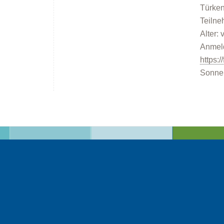
Türken
Teilne
Alter:
Anmeld
https:
Sonnen