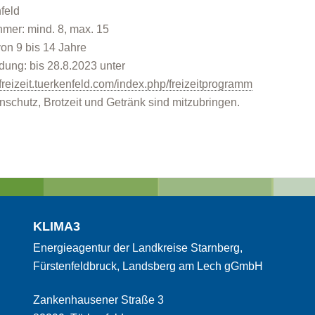
feld
hmer: mind. 8, max. 15
 von 9 bis 14 Jahre
ung: bis 28.8.2023 unter
//freizeit.tuerkenfeld.com/index.php/freizeitprogramm
schutz, Brotzeit und Getränk sind mitzubringen.
KLIMA3
Energieagentur der Landkreise Starnberg,
Fürstenfeldbruck, Landsberg am Lech gGmbH
Zankenhausener Straße 3