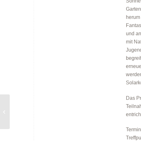
Sonnen
Garten
herum 
Fantas
und an
mit Na
Jugend
begrei
erneue
werde
Solarko
Das Pr
Teilna
Energieberatung in Türkenfeld
entrich
Termin
Treffp