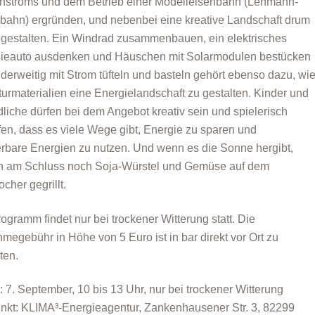
stroms und dem Betrieb einer Modelleisenbahn (Lehmann-
bahn) ergründen, und nebenbei eine kreative Landschaft drum
gestalten. Ein Windrad zusammenbauen, ein elektrisches
ieauto ausdenken und Häuschen mit Solarmodulen bestücken
derweitig mit Strom tüfteln und basteln gehört ebenso dazu, wi
turmaterialien eine Energielandschaft zu gestalten. Kinder und
liche dürfen bei dem Angebot kreativ sein und spielerisch
fen, dass es viele Wege gibt, Energie zu sparen und
rbare Energien zu nutzen. Und wenn es die Sonne hergibt,
n am Schluss noch Soja-Würstel und Gemüse auf dem
cher gegrillt.
ogramm findet nur bei trockener Witterung statt. Die
hmegebühr in Höhe von 5 Euro ist in bar direkt vor Ort zu
ten.
: 7. September, 10 bis 13 Uhr, nur bei trockener Witterung
unkt: KLIMA³-Energieagentur, Zankenhausener Str. 3, 82299