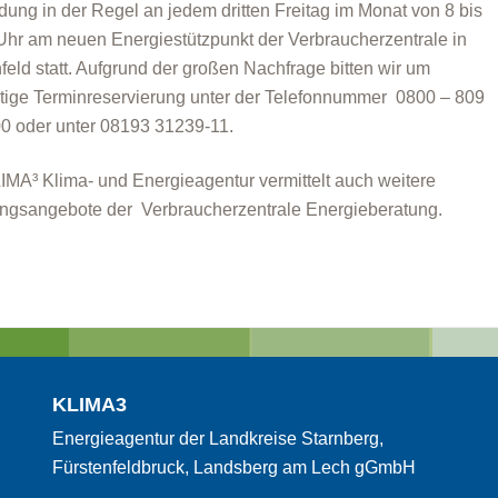
ung in der Regel an jedem dritten Freitag im Monat von 8 bis
Uhr am neuen Energiestützpunkt der Verbraucherzentrale in
feld statt. Aufgrund der großen Nachfrage bitten wir um
itige Terminreservierung unter der Telefonnummer 0800 – 809
0 oder unter 08193 31239-11.
IMA³ Klima- und Energieagentur vermittelt auch weitere
ngsangebote der Verbraucherzentrale Energieberatung.
KLIMA3
Energieagentur der Landkreise Starnberg,
Fürstenfeldbruck, Landsberg am Lech gGmbH