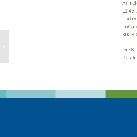
Anmeld
11:45 
Türken
frühze
802 40
Online-Seminar
„Einführung in die
Die KL
Kleinwindkraft“
Beratu