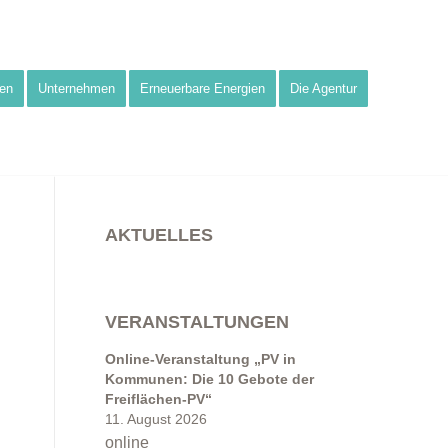
en
Unternehmen
Erneuerbare Energien
Die Agentur
AKTUELLES
VERANSTALTUNGEN
Online-Veranstaltung „PV in
Kommunen: Die 10 Gebote der
Freiflächen-PV“
11. August 2026
online