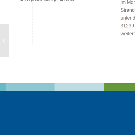
im Mon
Strand
unter 
31239-
weiter
Energieberatung in
Starnberg