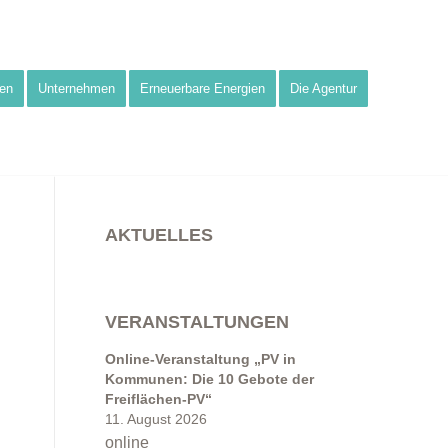
en
Unternehmen
Erneuerbare Energien
Die Agentur
AKTUELLES
VERANSTALTUNGEN
e
Online-Veranstaltung „PV in
Kommunen: Die 10 Gebote der
Freiflächen-PV“
11. August 2026
online