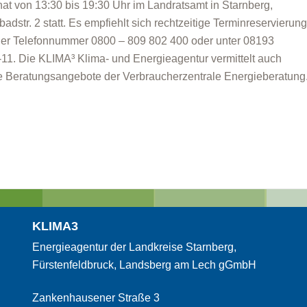
at von 13:30 bis 19:30 Uhr im Landratsamt in Starnberg,
badstr. 2 statt. Es empfiehlt sich rechtzeitige Terminreservierun
der Telefonnummer 0800 – 809 802 400 oder unter 08193
11. Die KLIMA³ Klima- und Energieagentur vermittelt auch
e Beratungsangebote der Verbraucherzentrale Energieberatung
KLIMA3
Energieagentur der Landkreise Starnberg,
Fürstenfeldbruck, Landsberg am Lech gGmbH
Zankenhausener Straße 3