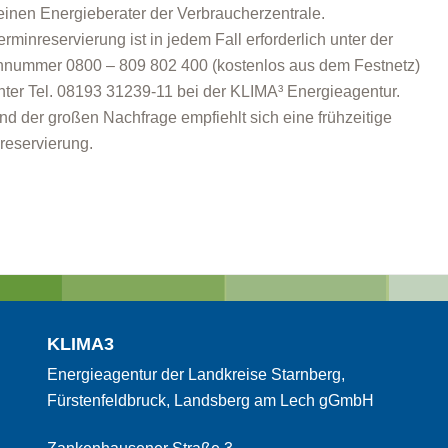
einen Energieberater der Verbraucherzentrale.
erminreservierung ist in jedem Fall erforderlich unter der
nnummer 0800 – 809 802 400 (kostenlos aus dem Festnetz)
nter Tel. 08193 31239-11 bei der KLIMA³ Energieagentur.
nd der großen Nachfrage empfiehlt sich eine frühzeitige
reservierung.
KLIMA3
Energieagentur der Landkreise Starnberg,
Fürstenfeldbruck, Landsberg am Lech gGmbH