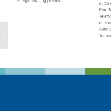
Energieberatung | Events
durch 
Eine T
Telefo
oder u
Aufgru
Online-Beratung: „Die wichtigsten
Termin
Schritte zur eigenen Solaranlage...