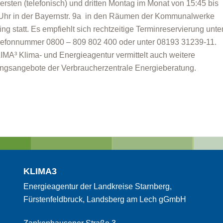
ersten (telefonisch) und dritten Montag im Monat von 15:45 bis
Uhr in der Bayernstr. 9a in den Räumen der Kommunalwerke
ing statt. Es empfiehlt sich rechtzeitige Terminreservierung unte
lefonnummer 0800 – 809 802 400 oder unter 08193 31239-11.
IMA³ Klima- und Energieagentur vermittelt auch weitere
ngsangebote der Verbraucherzentrale Energieberatung.
KLIMA3
Energieagentur der Landkreise Starnberg,
Fürstenfeldbruck, Landsberg am Lech gGmbH