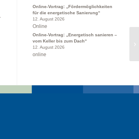
Online-Vortrag: „Fördermöglichkeiten
für die energetische Sanierung“
r
12. August 2026
Online
Online-Vortrag: „Energetisch sanieren –
vom Keller bis zum Dach“
En
12. August 2026
online