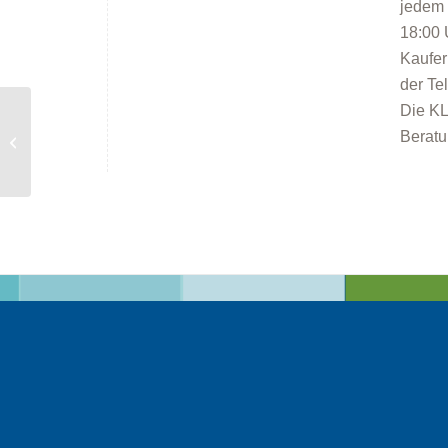
jedem 
18:00 
Kaufer
der Te
Die KL
Beratu
Energieberatung in Kaufering